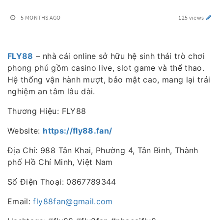
5 MONTHS AGO
125 views
FLY88
– nhà cái online sở hữu hệ sinh thái trò chơi
phong phú gồm casino live, slot game và thể thao.
Hệ thống vận hành mượt, bảo mật cao, mang lại trải
nghiệm an tâm lâu dài.
Thương Hiệu: FLY88
Website:
https://fly88.fan/
Địa Chỉ: 988 Tân Khai, Phường 4, Tân Bình, Thành
phố Hồ Chí Minh, Việt Nam
Số Điện Thoại: 0867789344
Email:
fly88fan@gmail.com