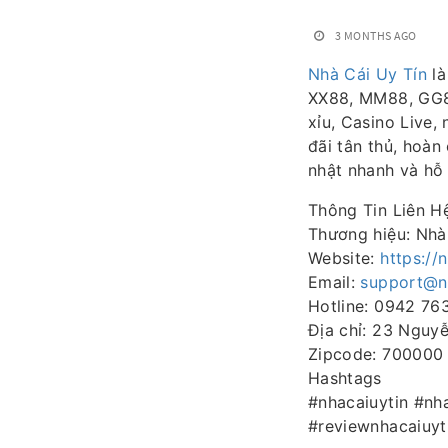
3 MONTHS AGO
Nhà Cái Uy Tín
là
XX88, MM88, GG88
xỉu, Casino Live,
đãi tân thủ, hoàn
nhật nhanh và hỗ t
Thông Tin Liên H
Thương hiệu: Nhà
Website:
https://
Email:
support@nh
Hotline: 0942 76
Địa chỉ: 23 Nguy
Zipcode: 700000
Hashtags
#nhacaiuytin #nh
#reviewnhacaiuyt