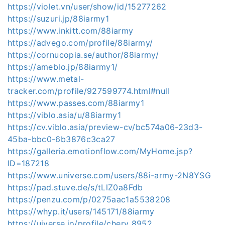
https://violet.vn/user/show/id/15277262
https://suzuri.jp/88iarmy1
https://www.inkitt.com/88iarmy
https://advego.com/profile/88iarmy/
https://cornucopia.se/author/88iarmy/
https://ameblo.jp/88iarmy1/
https://www.metal-
tracker.com/profile/927599774.html#null
https://www.passes.com/88iarmy1
https://viblo.asia/u/88iarmy1
https://cv.viblo.asia/preview-cv/bc574a06-23d3-
45ba-bbc0-6b3876c3ca27
https://galleria.emotionflow.com/MyHome.jsp?
ID=187218
https://www.universe.com/users/88i-army-2N8YSG
https://pad.stuve.de/s/tLlZ0a8Fdb
https://penzu.com/p/0275aac1a5538208
https://whyp.it/users/145171/88iarmy
https://uiverse.io/profile/chery_8952