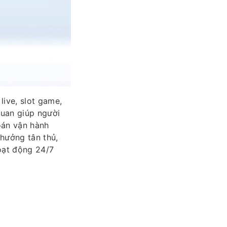
live, slot game,
quan giúp người
toán vận hành
hưởng tân thủ,
oạt động 24/7