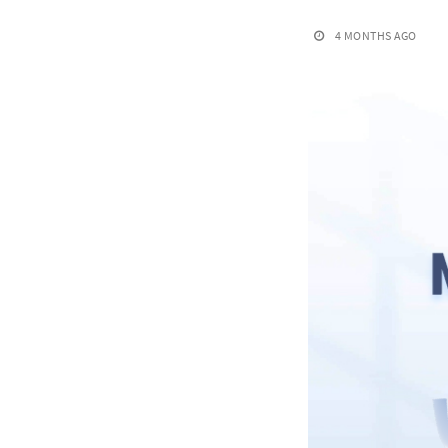
4 MONTHS AGO