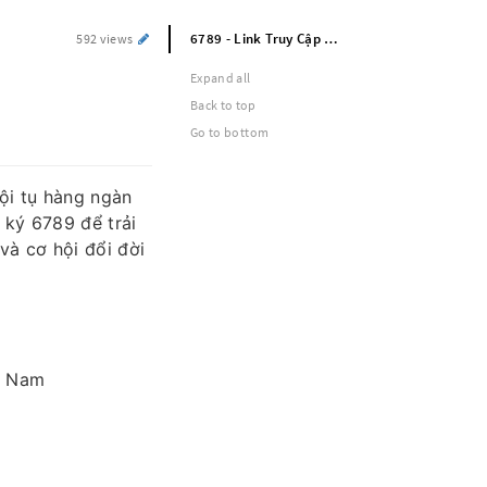
6789 - Link Truy Cập Chính Thức 6789bet.city | Tải 6789win 2025
592 views
Expand all
Back to top
Go to bottom
hội tụ hàng ngàn
 ký 6789 để trải
và cơ hội đổi đời
t Nam