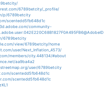
9betcity/
rest.com/6789betcity/_profile/
m/p/6789betcity
.com/scentedd5fb648d1c
ce3d.adobe.com/community-
org.adobe.user:042E220C68B1827F0A495FB6@AdobeID
om/6789betcity
ogle.com/view/6789betcity/home
t.com/user/Next_Inflation_4573/
sk.com/members/city.448134/#about
ance.net/aa9ba4a2
streetmap.org/user/6789betcity
tar.com/scentedd5fb648d1c
tar.com/scentedd5fb648d1c
OzKL1