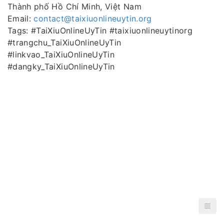
Thành phố Hồ Chí Minh, Việt Nam
Email:
contact@taixiuonlineuytin.org
Tags: #TaiXiuOnlineUyTin #taixiuonlineuytinorg
#trangchu_TaiXiuOnlineUyTin
#linkvao_TaiXiuOnlineUyTin
#dangky_TaiXiuOnlineUyTin