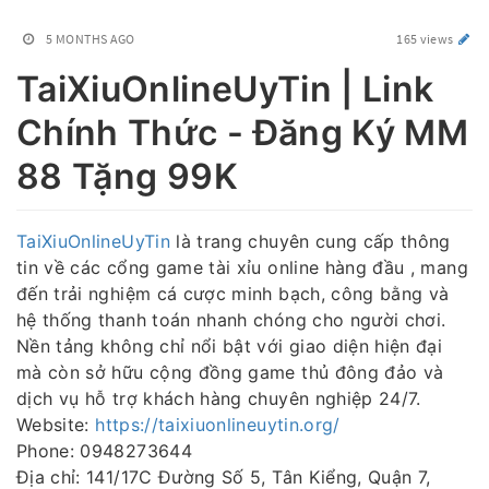
5 MONTHS AGO
165 views
TaiXiuOnlineUyTin | Link
Chính Thức - Đăng Ký MM
88 Tặng 99K
TaiXiuOnlineUyTin
là trang chuyên cung cấp thông
tin về các cổng game tài xỉu online hàng đầu , mang
đến trải nghiệm cá cược minh bạch, công bằng và
hệ thống thanh toán nhanh chóng cho người chơi.
Nền tảng không chỉ nổi bật với giao diện hiện đại
mà còn sở hữu cộng đồng game thủ đông đảo và
dịch vụ hỗ trợ khách hàng chuyên nghiệp 24/7.
Website:
https://taixiuonlineuytin.org/
Phone: 0948273644
Địa chỉ: 141/17C Đường Số 5, Tân Kiểng, Quận 7,